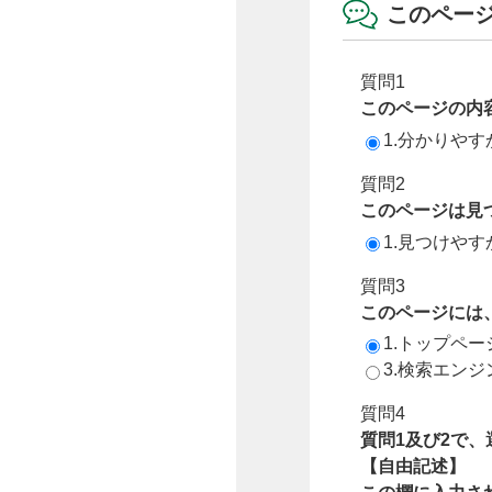
このペー
質問1
このページの内
1.分かりやす
質問2
このページは見
1.見つけやす
質問3
このページには
1.トップペ
3.検索エン
質問4
質問1及び2で
【自由記述】