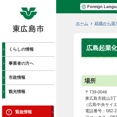
Foreign Langu
現
ホーム
組織から探
在
の
位
広島起業
置
くらしの情報
事業者の方へ
市政情報
場所
観光情報
〒739-0046
東広島市鏡山3丁目
（広島中央サイ
電話番号：082-24
緊急情報