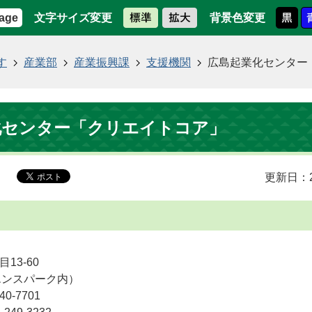
文字サイズ変更
背景色変更
age
す
産業部
産業振興課
支援機関
広島起業化センター
化センター「クリエイトコア」
更新日：2
13-60
エンスパーク内）
0-7701