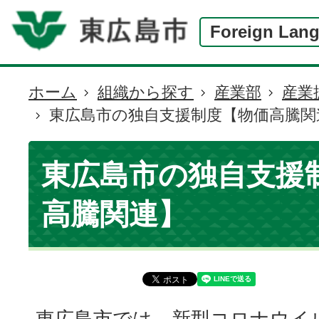
Foreign Lan
ホーム
組織から探す
産業部
産業
現
東広島市の独自支援制度【物価高騰関
在
の
位
東広島市の独自支援
置
高騰関連】
東広島市では、新型コロナウイ