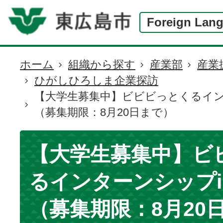
Foreign Lan
ホーム
組織から探す
産業部
産業
現
ひがしひろしま企業探訪
在
【大学生募集中】ビビビっとくるイン
の
（募集期限：8月20日まで）
位
置
【大学生募集中】ビ
るインターンシップi
（募集期限：8月20