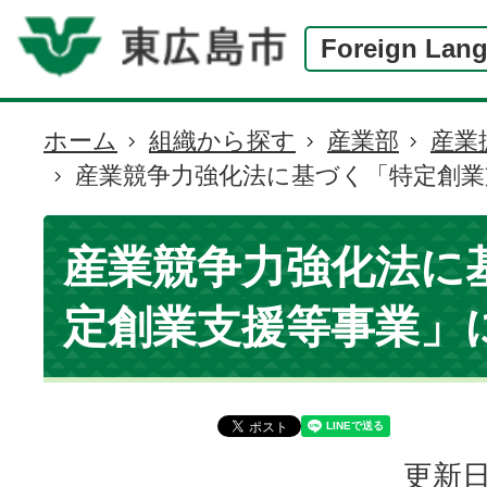
Foreign Lan
ホーム
組織から探す
産業部
産業
現
産業競争力強化法に基づく「特定創業
在
の
位
産業競争力強化法に
置
定創業支援等事業」
更新日