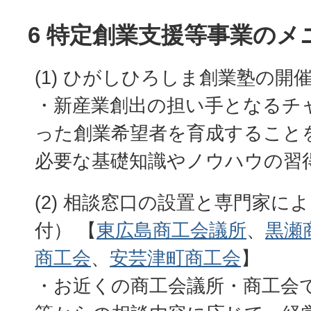
6 特定創業支援等事業のメ
(1) ひがしひろしま創業塾の開
・新産業創出の担い手となるチ
った創業希望者を育成すること
必要な基礎知識やノウハウの習
(2) 相談窓口の設置と専門家に
付） 【
東広島商工会議所
、
黒瀬
商工会
、
安芸津町商工会
】
・お近くの商工会議所・商工会