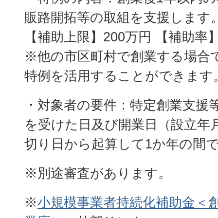
販路開拓等の取組を支援します
【補助上限】200万円 【補助率】2
※他の市区町村で創業する場合
特例を活用することができます
・対象者の要件：特定創業支援
を受けた日及び開業日（設立年
切り日から起算して1か年の間
※別途審査があります。
※
小規模事業者持続化補助金＜