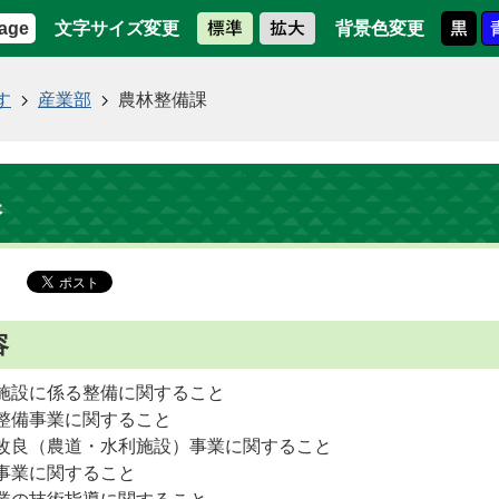
文字サイズ変更
背景色変更
age
す
産業部
農林整備課
課
容
施設に係る整備に関すること
整備事業に関すること
改良（農道・水利施設）事業に関すること
事業に関すること