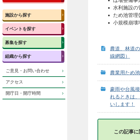
ほ場整備事
水利施設の
施設から探す
ため池管理
小規模崩壊
イベントを探す
募集を探す
農道、林道の
線網図）
組織から探す
ご意見・お問い合わせ
農業用ため池
アクセス
豪雨や台風接
開庁日・開庁時間
れるときは、
いします！
この記事に