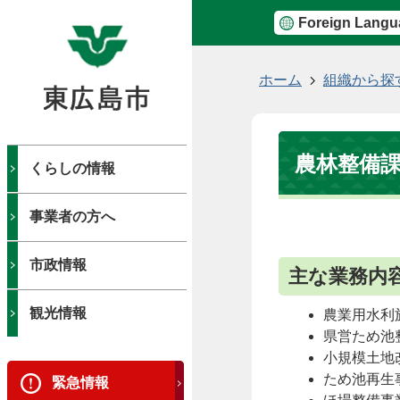
Foreign Langu
現
ホーム
組織から探
在
の
位
農林整備
置
くらしの情報
事業者の方へ
市政情報
主な業務内
観光情報
農業用水利
県営ため池
小規模土地
ため池再生
緊急情報