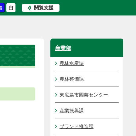
閲覧支援
産業部
農林水産課
農林整備課
東広島市園芸センター
産業振興課
ブランド推進課