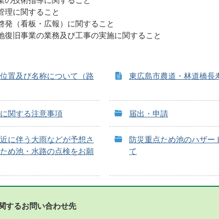
業の技術指導に関すること
管理に関すること
啓発（看板・広報）に関すること
地復旧事業の業務及び工事の実施に関すること
位置及び名称について（路
東広島市農道・林道橋長
に関する注意事項
届出・申請
近に伴う大雨などが予想さ
防災重点ため池のハザー
ため池・水路の点検をお願
て
関するお問い合わせ先