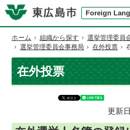
Foreign Lan
ホーム
組織から探す
選挙管理委員
現
選挙管理委員会事務局
在外投票
在
の
位
在外投票
置
更新日