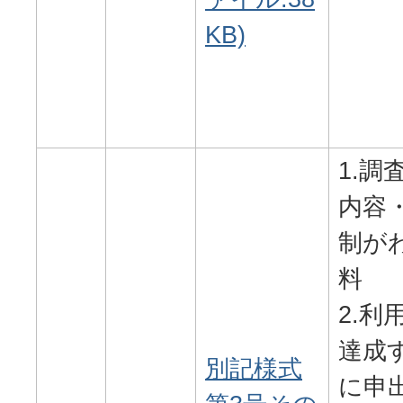
KB)
1.調
内容
制が
料
2.利
達成
別記様式
に申