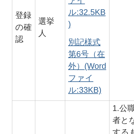
ァイ
ル:32.5KB
登録
選挙
)
の確
人
認
別記様式
第6号（在
外）(Word
ファイ
ル:33KB)
1.公
者と
する