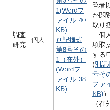
第3号その
覧者
1(Wordフ
が閲
ァイル:40
取り
KB)
調査
「個
個人
別記様式
研究
項取
第8号その
する
1（在外）
(
別記
(Wordフ
号その
ァイル:38
ファイ
KB)
KB)
（在