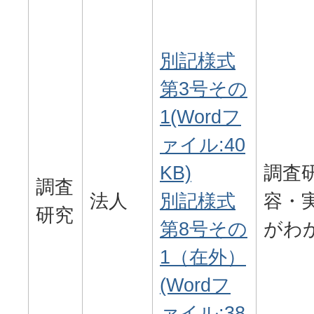
別記様式
第3号その
1(Wordフ
ァイル:40
KB)
調査
調査
法人
別記様式
容・
研究
第8号その
がわ
1（在外）
(Wordフ
ァイル:38