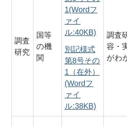
1(Wordフ
ァイ
ル:40KB)
国等
調査
調査
の機
容・
別記様式
研究
関
がわ
第8号その
1（在外）
(Wordフ
ァイ
ル:38KB)