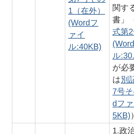
関す
1（在外）
書」
(Wordフ
式第2
ァイ
(Wo
ル:40KB)
ル:30
が必
は
別
7号そ
dファ
5KB)
1.政