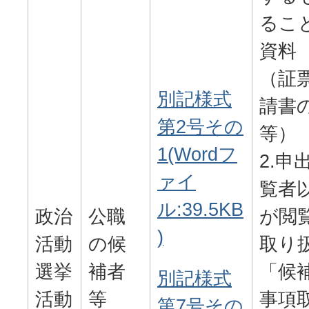
るこ
資料
（証
別記様式
請書
第2号その
等）
1(Wordフ
2.申
ァイ
覧者
ル:39.5KB
政治
公職
が閲
)
活動
の候
取り
選挙
補者
「候
別記様式
活動
等
事項
第7号その