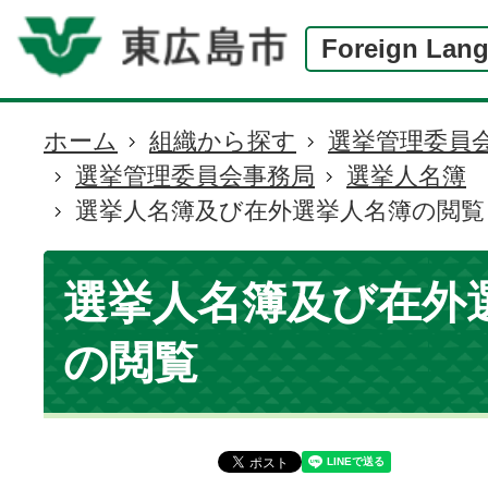
Foreign Lan
ホーム
組織から探す
選挙管理委員
現
選挙管理委員会事務局
選挙人名簿
在
選挙人名簿及び在外選挙人名簿の閲覧
の
位
置
選挙人名簿及び在外
の閲覧