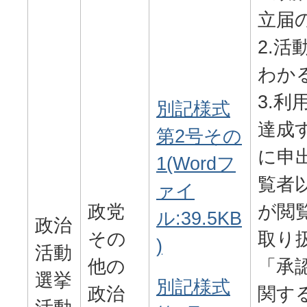
立届
2.活
わか
3.利
別記様式
達成
第2号その
に申
1(Wordフ
覧者
ァイ
政党
が閲
ル:39.5KB
政治
その
取り
)
活動
他の
「承
選挙
別記様式
政治
関す