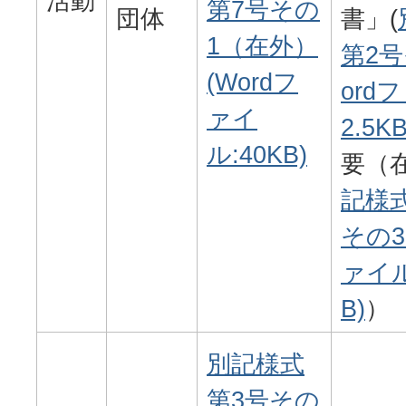
活動
第7号その
団体
書」(
1（在外）
第2号
(Wordフ
ord
ァイ
2.5KB
ル:40KB)
要（
記様
その3
ァイル
B)
）
別記様式
第3号その