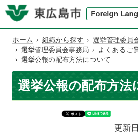
Foreign Lan
ホーム
組織から探す
選挙管理委員
現
選挙管理委員会事務局
よくあるご
在
選挙公報の配布方法について
の
位
置
選挙公報の配布方法
更新日