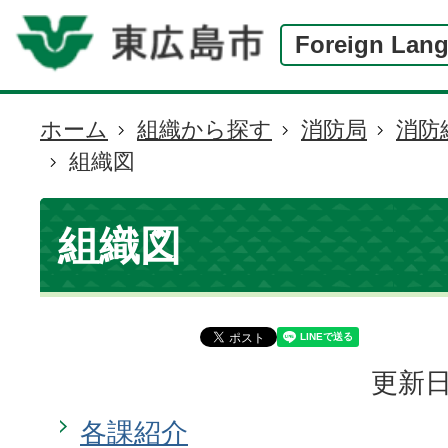
Foreign Lan
ホーム
組織から探す
消防局
消防
現
組織図
在
の
位
組織図
置
更新日
各課紹介