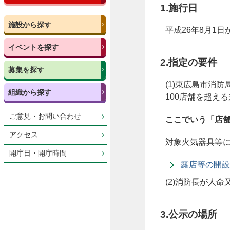
1.施行日
施設から探す
平成26年8月1日
イベントを探す
2.指定の要件
募集を探す
(1)東広島市消
組織から探す
100店舗を超え
ご意見・お問い合わせ
ここでいう「店
アクセス
対象火気器具等
開庁日・開庁時間
露店等の開設
(2)消防長が人
3.公示の場所