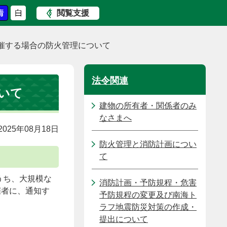
閲覧支援
催する場合の防火管理について
法令関連
いて
建物の所有者・関係者のみ
なさまへ
025年08月18日
防火管理と消防計画につい
て
うち、大規模な
消防計画・予防規程・危害
催者に、通知す
予防規程の変更及び南海ト
ラフ地震防災対策の作成・
提出について