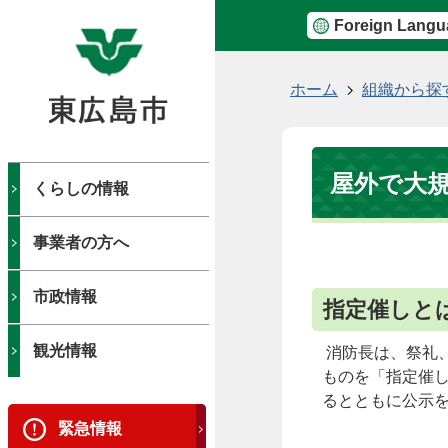
Foreign Langu
現
ホーム
組織から探
在
の
位
屋外で大
置
くらしの情報
事業者の方へ
市政情報
指定催しと
観光情報
消防長は、祭礼
ものを「指定催
るとともに公示
緊急情報