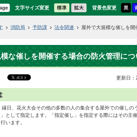
文字サイズ変更
背景色変更
age
す
消防局
予防課
法令関連
屋外で大規模な催しを開
規模な催しを開催する場合の防火管理につ
更新日：2
は
、縁日、花火大会その他の多数の人の集合する屋外での催しの
し」として指定します。「指定催し」を指定する際にはその主
を行います。