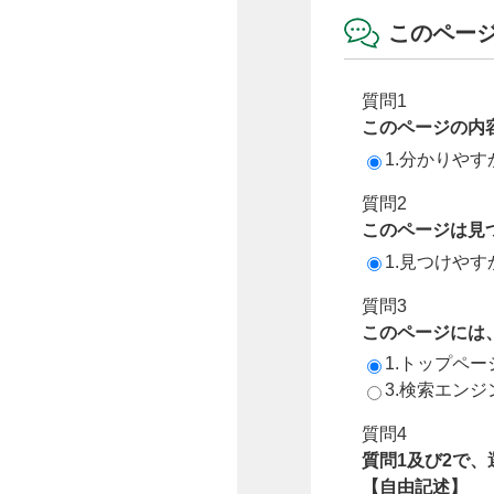
このペー
質問1
このページの内
1.分かりやす
質問2
このページは見
1.見つけやす
質問3
このページには
1.トップペ
3.検索エン
質問4
質問1及び2で
【自由記述】