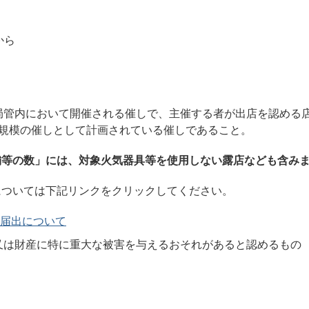
から
防局管内において開催される催しで、主催する者が出店を認める
る規模の催しとして計画されている催しであること。
舗等の数」には、対象火気器具等を使用しない露店なども含み
については下記リンクをクリックしてください。
届出について
命又は財産に特に重大な被害を与えるおそれがあると認めるもの