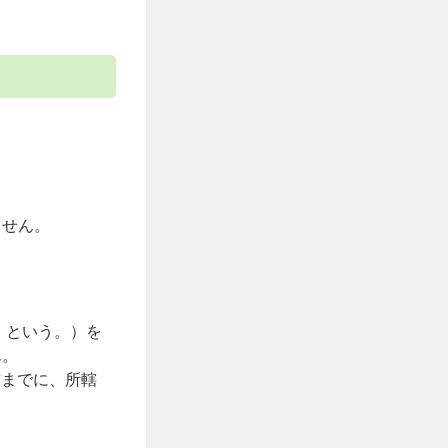
ません。
」という。）を
ん。
前までに、所轄