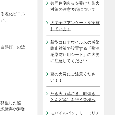
共同住宅火災を受けた防火
対策の注意喚起について
する塩化ビニル
さい。
火災予防アンケートを実施
しています
新型コロナウイルスの感染
（白熱灯）の近
防止対策で設置する「飛沫
感染防止用シート」の火災
に注意してください
夏の火災にご注意くださ
い！！
たき火（草焼き、畦焼き、
とんど等）を行う皆様へ
が発生した際
視認障害や避難
モバイルバッテリー（リチ