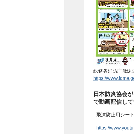
総務省消防庁飛沫
https://www.fdma.go
日本防炎協会が
で動画配信して
飛沫防止用シート
https://www.yo