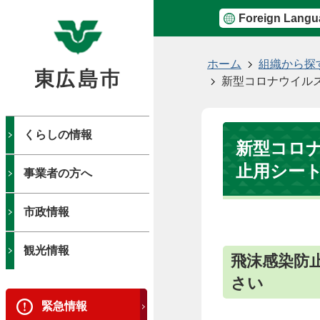
Foreign Langu
現
ホーム
組織から探
在
新型コロナウイル
の
位
置
くらしの情報
新型コロ
止用シー
事業者の方へ
市政情報
観光情報
飛沫感染防
さい
緊急情報