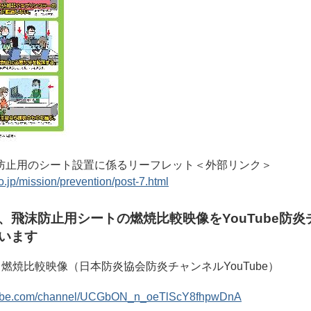
防止用のシート設置に係るリーフレット＜外部リンク＞
.jp/mission/prevention/post-7.html
、飛沫防止用シートの燃焼比較映像をYouTube防炎
います
燃焼比較映像（日本防炎協会防炎チャンネルYouTube）
utube.com/channel/UCGbON_n_oeTlScY8fhpwDnA