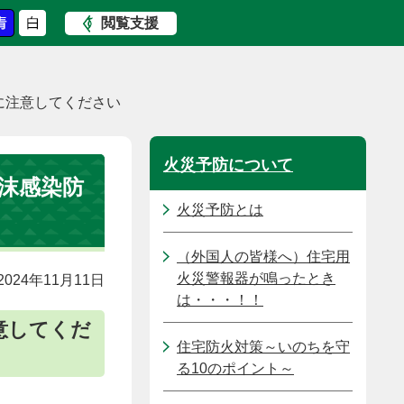
閲覧支援
に注意してください
火災予防について
沫感染防
火災予防とは
（外国人の皆様へ）住宅用
火災警報器が鳴ったとき
024年11月11日
は・・・！！
意してくだ
住宅防火対策～いのちを守
る10のポイント～