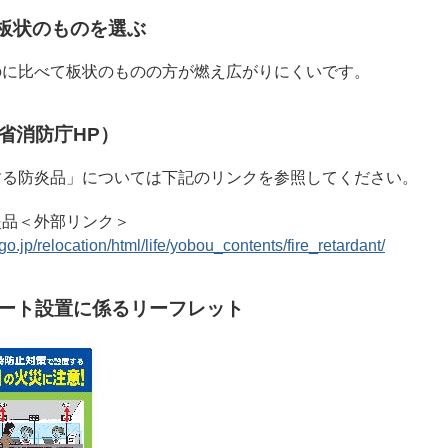
ら板状のものを選ぶ
のに比べて板状のものの方が燃え広がりにくいです。
省消防庁HP）
する防炎品」については下記のリンクを参照してください。
炎品＜外部リンク＞
o.jp/relocation/html/life/yobou_contents/fire_retardant/
ート設置に係るリーフレット