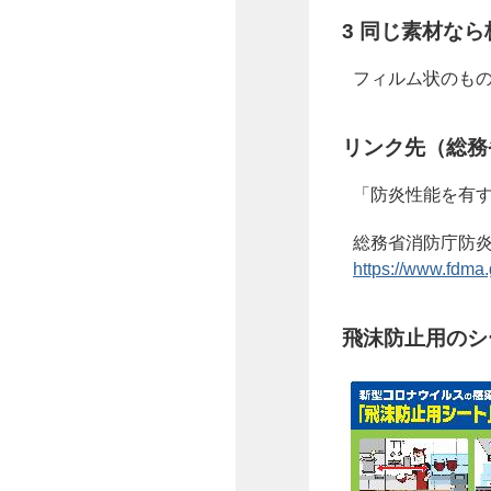
3 同じ素材な
フィルム状のも
リンク先（総務
「防炎性能を有
総務省消防庁防
https://www.fdma.g
飛沫防止用のシ