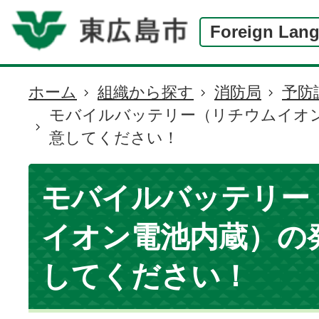
Foreign Lan
ホーム
組織から探す
消防局
予防
現
モバイルバッテリー（リチウムイオ
在
意してください！
の
位
置
モバイルバッテリー
イオン電池内蔵）の
してください！