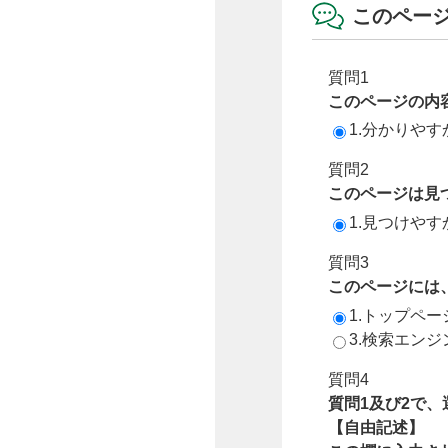
このペー
質問1
このページの内
1.分かりやす
質問2
このページは見
1.見つけやす
質問3
このページには
1.トップペ
3.検索エン
質問4
質問1及び2で
【自由記述】