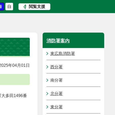
閲覧支援
消防署案内
東広島消防署
025年04月01日
西分署
南分署
北分署
町大多田1496番
東分署