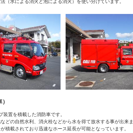
方法（水による消火と泡による消火）を使い分けています。
車）
プ装置を積載した消防車です。
池などの自然水利、消火栓などから水を得て放水する事が出来
ーが積載されており迅速なホース延長が可能となっています。