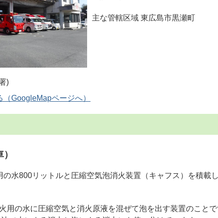
主な管轄区域 東広島市黒瀬町
GoogleMapページへ）
車）
の水800リットルと圧縮空気泡消火装置（キャフス）を積載
。
火用の水に圧縮空気と消火原液を混ぜて泡を出す装置のことで