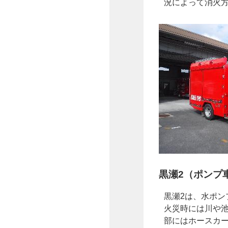
況によって消火
黒瀬2（ポンプ
黒瀬2は、水ポン
火災時には川や
部にはホースカ