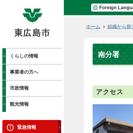
Foreign Langu
現
ホーム
組織から探
在
の
位
南分署
置
くらしの情報
事業者の方へ
市政情報
アクセス
観光情報
緊急情報