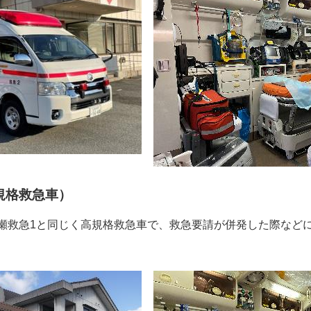
規格救急車）
瀬救急1と同じく高規格救急車で、救急要請が併発した際など