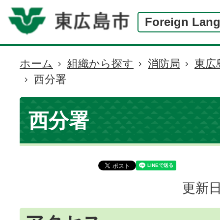
Foreign Lan
ホーム
組織から探す
消防局
東広
現
西分署
在
の
位
西分署
置
更新日