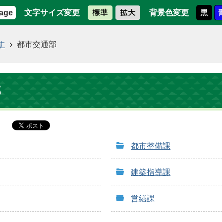
文字サイズ変更
背景色変更
age
す
都市交通部
部
都市整備課
建築指導課
営繕課