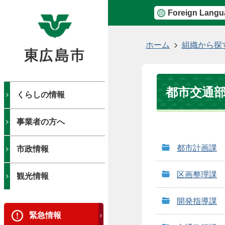
Foreign Langu
現
ホーム
組織から探
在
の
位
都市交通
置
くらしの情報
事業者の方へ
都市計画課
市政情報
区画整理課
観光情報
開発指導課
緊急情報