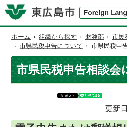
Foreign Lan
ホーム
組織から探す
財務部
市民
現
市県民税申告について
市県民税申
在
の
位
市県民税申告相談会
置
更新日