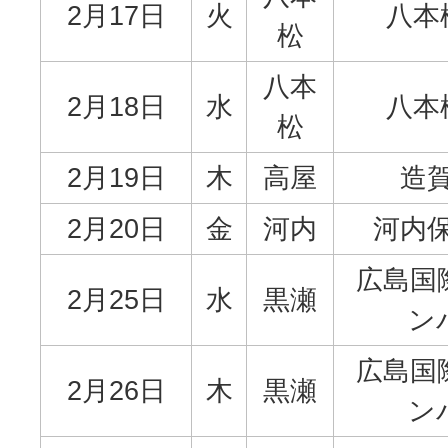
2月17日
火
八本
松
八本
2月18日
水
八本
松
2月19日
木
高屋
造
2月20日
金
河内
河内
広島国
2月25日
水
黒瀬
ン
広島国
2月26日
木
黒瀬
ン