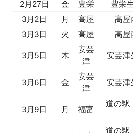
2月27日
金
豊栄
豊栄
3月2日
月
高屋
高屋
3月3日
火
高屋
高屋
安芸
3月5日
木
安芸津
津
安芸
3月6日
金
安芸津
津
道の駅
3月9日
月
福富
道の駅