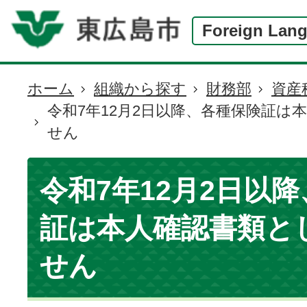
Foreign Lan
ホーム
組織から探す
財務部
資産
現
令和7年12月2日以降、各種保険証は
在
せん
の
位
置
令和7年12月2日以
証は本人確認書類と
せん