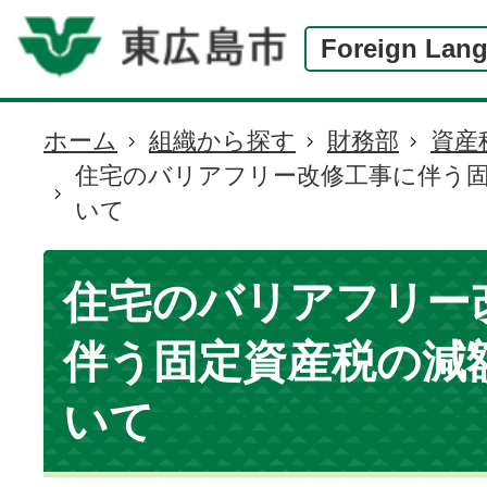
Foreign Lan
ホーム
組織から探す
財務部
資産
現
住宅のバリアフリー改修工事に伴う
在
いて
の
位
置
住宅のバリアフリー
伴う固定資産税の減
いて