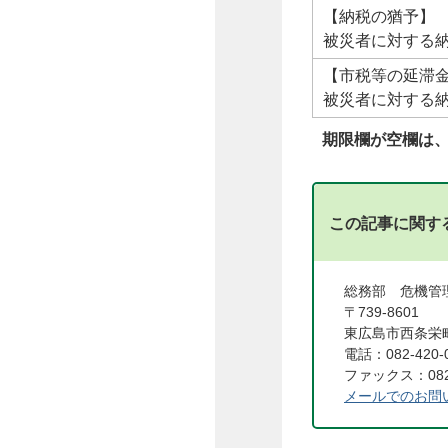
【納税の猶予】
被災者に対する
【市税等の延滞
被災者に対する
期限欄が空欄は
この記事に関す
総務部 危機
〒739-8601
東広島市西条栄町
電話：082-420-
ファックス：082-
メールでのお問