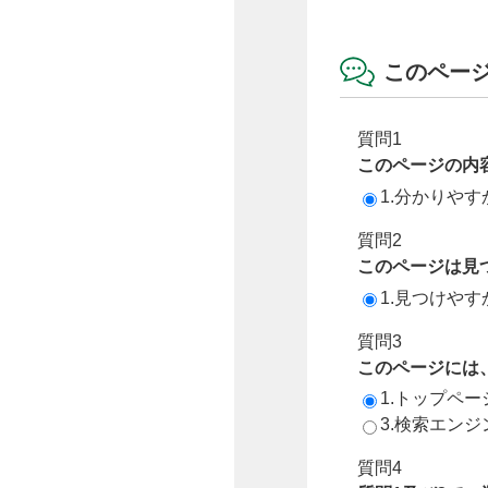
このペー
質問1
このページの内
1.分かりやす
質問2
このページは見
1.見つけやす
質問3
このページには
1.トップペ
3.検索エン
質問4