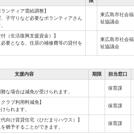
限
ボランティア需給調整】
東広島市社会福
濯、子守りなど必要なボランティアさん
祉協議会
す。
貸付（生活復興支援資金）】
東広島市社会福
に必要となる、住居の補修費等の貸付を
祉協議会
支援内容
期限
担当窓口
保育課
困難な場合は減免が受けられます。
もクラブ利用料減免】
保育課
受けられます。
世代向け賃貸住宅（ひだまりハウス）】
保育課
収を猶予することができます。