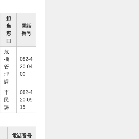
担
当
電話
窓
番号
口
危
機
082-4
管
20-04
理
00
課
市
082-4
民
20-09
課
15
電話番号