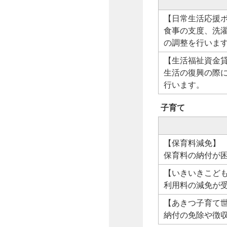
【日常生活応援
食事の支度、洗
の調整を行いま
【生活福祉資金
生活の復興の際
行います。
子育て
【保育料減免】
保育料の納付が
【いきいきこど
利用料の減免が
【あきつ子育て
納付の免除や徴