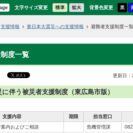
文字サイズ変更
背景色変更
age
支援情報
東日本大震災への支援情報
避難者支援制度一
援制度一覧
更新日：2
災に伴う被災者支援制度（東広島市版）
支援内容
期限
担当窓口
ご案内およびご相談
危機管理課
082