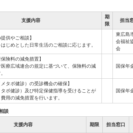
期
支援内容
担当
限
東広島
の提供やご相談】
会福祉
をはじめとした日常生活のご相談に応じます。
会
療保険料の減免措置】
者医療広域連合の規定に基づいて、保険料の減
国保年
す。
（メタボ健診）の受診機会の確保】
メタボ健診）及び特定保健指導を受けることが
国保年
、費用の減免措置を行います。
相談
支援内容
期限
担当窓口