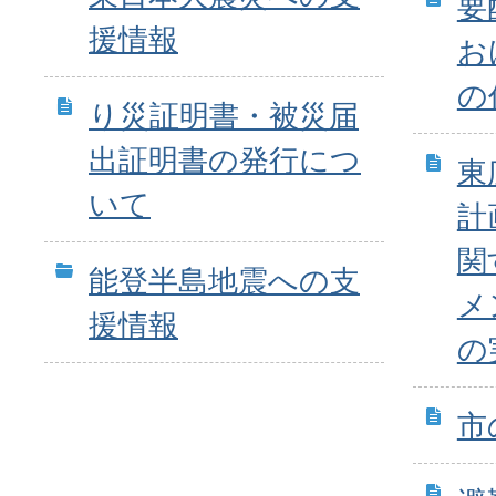
要
援情報
お
の
り災証明書・被災届
出証明書の発行につ
東
いて
計
関
能登半島地震への支
メ
援情報
の
市