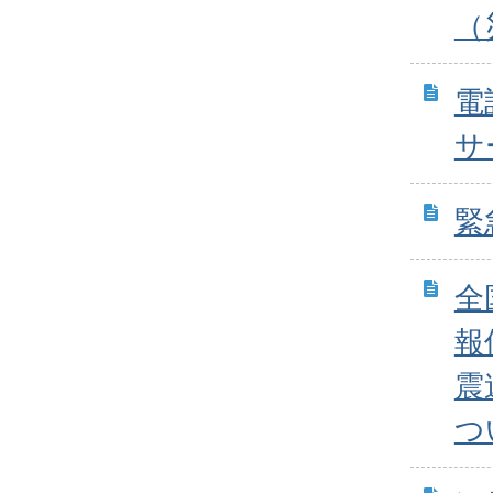
（
電
サ
緊
全
報
震
つ