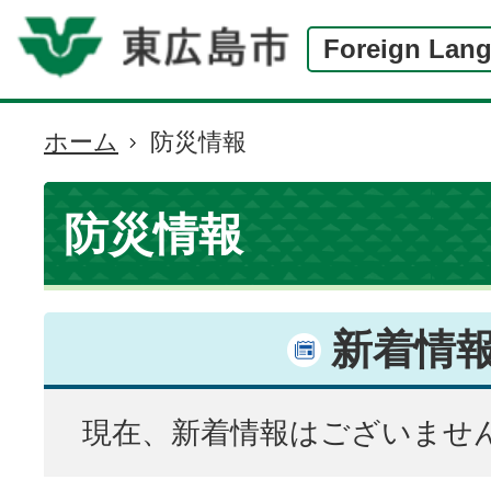
Foreign Lan
ホーム
防災情報
現
在
の
防災情報
位
置
新着情
現在、新着情報はございませ