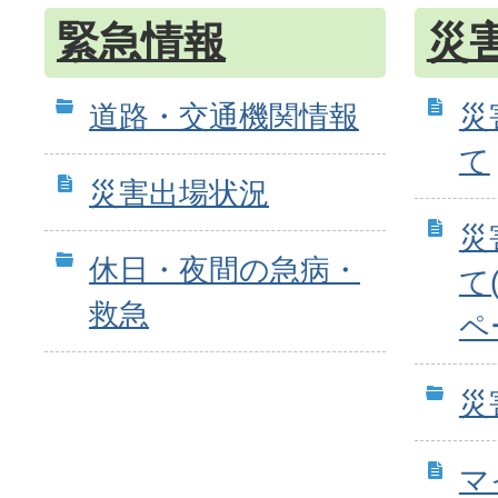
緊急情報
災
道路・交通機関情報
災
て
災害出場状況
災
休日・夜間の急病・
て
救急
ペ
災
マ