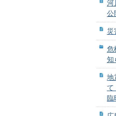
河
公
災
危
知
地
て
臨
広