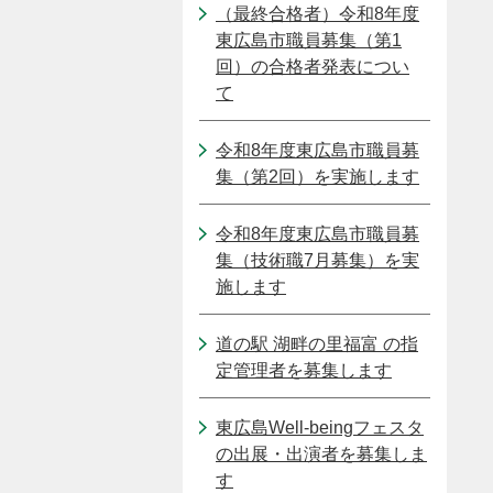
（最終合格者）令和8年度
東広島市職員募集（第1
回）の合格者発表につい
て
令和8年度東広島市職員募
集（第2回）を実施します
令和8年度東広島市職員募
集（技術職7月募集）を実
施します
道の駅 湖畔の里福富 の指
定管理者を募集します
東広島Well-beingフェスタ
の出展・出演者を募集しま
す