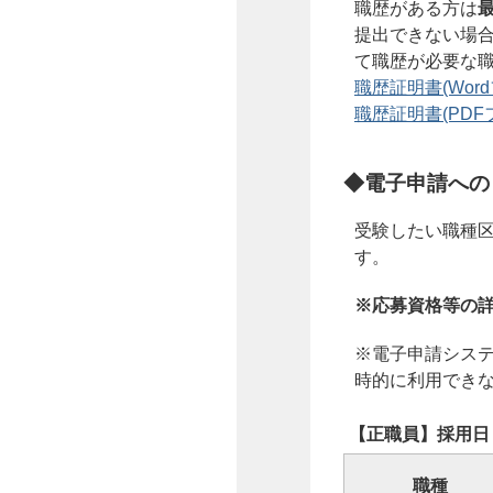
職歴がある方は
提出できない場
て職歴が必要な
職歴証明書(Wordフ
職歴証明書(PDFフ
◆電子申請への
受験したい職種
す。
※応募資格等の
※電子申請システ
時的に利用でき
【正職員】採用日
職種