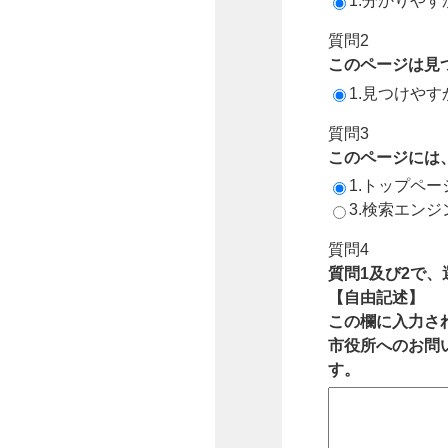
1.分かりやす
質問2
このページは見
1.見つけやす
質問3
このページには
1.トップペ
3.検索エン
質問4
質問1及び2で
【自由記述】
この欄に入力さ
市役所へのお問
す。