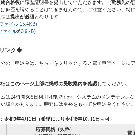
最終合格後
に職歴証明書を提出していただきます。（
勤務先の
合は職歴を認めることはできませんので、ご注意ください。特
職種は
提出が必須
となります。
ァイル:15.4KB)
ァイル:60.9KB)
リンク◆
区分の「申込みはこちら」をクリックすると電子申請ページに
詳細はこのページ上部に掲載の受験案内を確認
してください。
ムは24時間365日利用可能ですが、システムのメンテナンス
ない場合があります。時間には余裕をもってお申込みください
：令和9年4月1日（希望により令和8年10月1日も可）
応募資格（抜粋）
電