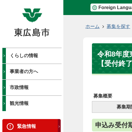
Foreign Langu
現
ホーム
募集を探す
在
の
位
令和8年度
置
くらしの情報
【受付終
事業者の方へ
市政情報
募集概要
観光情報
募集期
申込み受付
緊急情報