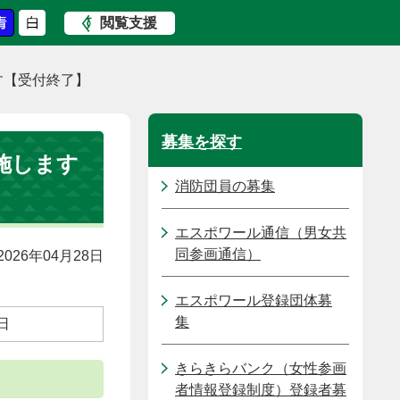
閲覧支援
す【受付終了】
募集を探す
施します
消防団員の募集
エスポワール通信（男女共
同参画通信）
026年04月28日
エスポワール登録団体募
集
日
きらきらバンク（女性参画
者情報登録制度）登録者募