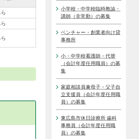
小学校・中学校臨時教諭・
ちら
講師（非常勤）の募集
ちら
ベンチャー・創業者向け貸
ちら
事務所
小・中学校看護師・代替
（会計年度任用職員）の募
集
家庭相談員兼母子・父子自
立支援員（会計年度任用職
員）の募集
東広島市休日診療所 歯科
事務員（会計年度任用職
員）の募集