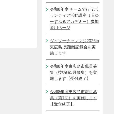
令和8年度 チームで行うボ
ランティア活動講座（旧ゆ
ーすふるアカデミー）参加
者用ページ
ダイソーチャレンジ2026in
東広島 長距離記録会を実
施します
令和8年度東広島市職員募
集（技術職5月募集）を実
施します【受付終了】
令和8年度東広島市職員募
集（第1回）を実施します
【受付終了】