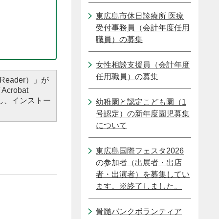
東広島市休日診療所 医療
受付事務員（会計年度任用
職員）の募集
女性相談支援員（会計年度
任用職員）の募集
Reader）」が
robat
し、インストー
幼稚園と認定こども園（1
号認定）の新年度園児募集
について
東広島国際フェスタ2026
の参加者（出展者・出店
者・出演者）を募集してい
ます。※終了しました。
骨髄バンクボランティア