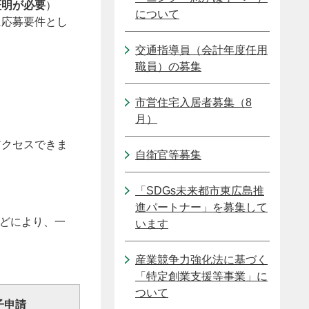
証明が必要
）
について
に応募要件とし
交通指導員（会計年度任用
職員）の募集
市営住宅入居者募集（8
月）
アクセスできま
自衛官等募集
「SDGs未来都市東広島推
進パートナー」を募集して
などにより、一
います
。
産業競争力強化法に基づく
「特定創業支援等事業」に
ついて
子申請