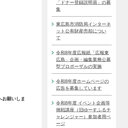
「ドナー登録説明員」の募
集
東広島市消防局インターネ
ット公有財産売却につい
て
令和8年度広報紙「広報東
広島」企画・編集業務公募
型プロポーザルの実施
令和8年度ホームページの
広告を募集しています
へお願いしま
令和8年度 イベント企画等
挑戦講座（旧ゆーすふるチ
ャレンジャー）参加者用ペ
ージ