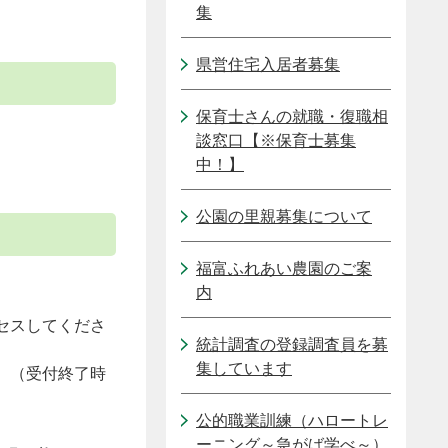
集
県営住宅入居者募集
保育士さんの就職・復職相
談窓口【※保育士募集
中！】
公園の里親募集について
福富ふれあい農園のご案
内
セスしてくださ
統計調査の登録調査員を募
集しています
。（受付終了時
公的職業訓練（ハロートレ
ーニング～急がば学べ～）