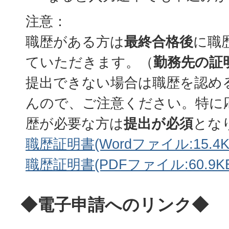
注意：
職歴がある方は
最終合格後
に職
ていただきます。（
勤務先の証
提出できない場合は職歴を認め
んので、ご注意ください。特に
歴が必要な方は
提出が必須
とな
職歴証明書(Wordファイル:15.4K
職歴証明書(PDFファイル:60.9KB
◆電子申請へのリンク◆