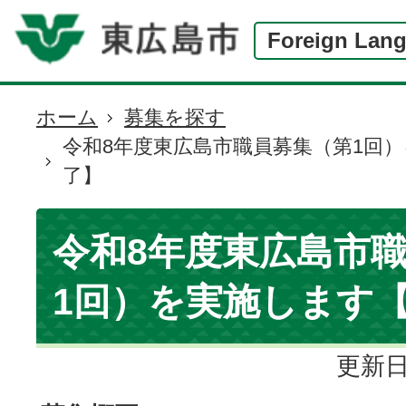
Foreign Lan
ホーム
募集を探す
現
令和8年度東広島市職員募集（第1回
在
了】
の
位
置
令和8年度東広島市
1回）を実施します
更新日