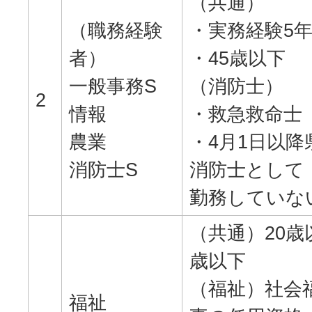
（共通）
（職務経験
・実務経験5
者）
・45歳以下
一般事務S
（消防士）
2
情報
・救急救命士
農業
・4月1日以降
消防士S
消防士として
勤務していな
（共通）20歳
歳以下
（福祉）社会
福祉