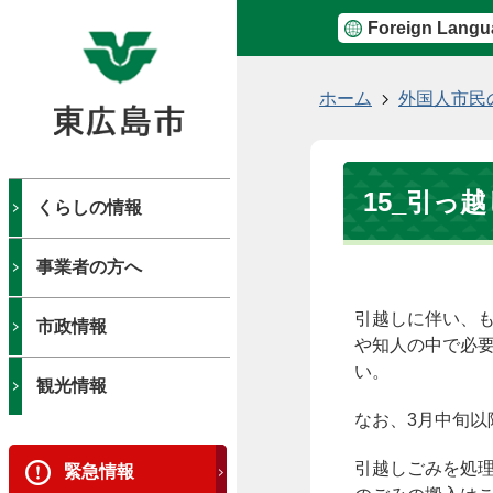
Foreign Langu
現
ホーム
外国人市民
在
の
位
15_引っ
置
くらしの情報
事業者の方へ
引越しに伴い、
市政情報
や知人の中で必
い。
観光情報
なお、3月中旬
引越しごみを処
緊急情報