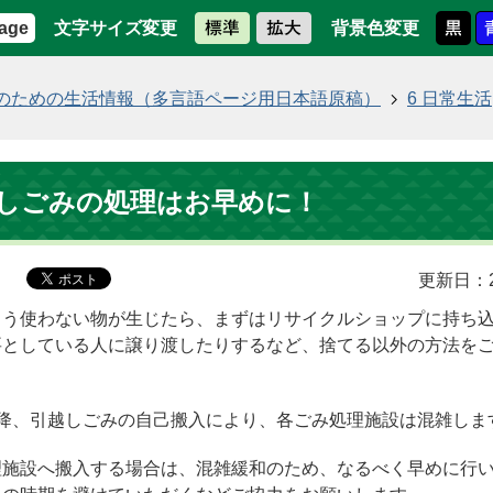
文字サイズ変更
背景色変更
age
のための生活情報（多言語ページ用日本語原稿）
6 日常生活
越しごみの処理はお早めに！
更新日：2
もう使わない物が生じたら、まずはリサイクルショップに持ち
要としている人に譲り渡したりするなど、捨てる以外の方法を
以降、引越しごみの自己搬入により、各ごみ処理施設は混雑しま
理施設へ搬入する場合は、混雑緩和のため、なるべく早めに行