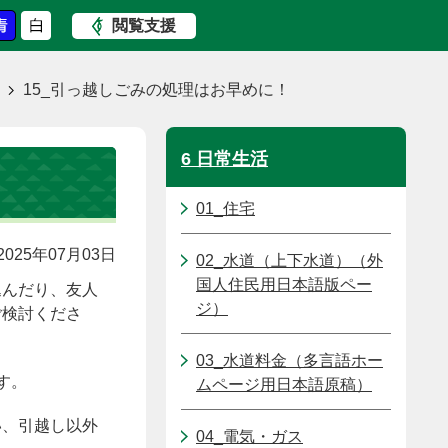
閲覧支援
15_引っ越しごみの処理はお早めに！
6 日常生活
01_住宅
025年07月03日
02_水道（上下水道）（外
国人住民用日本語版ペー
込んだり、友人
ジ）
ご検討くださ
03_水道料金（多言語ホー
す。
ムページ用日本語原稿）
い、引越し以外
04_電気・ガス