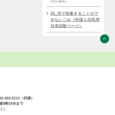
ページ）
28_市で収集することがで
きないごみ（外国人住民用
日本語版ページ）
ト
2-422-2111（代表）
5時15分まで
除く）