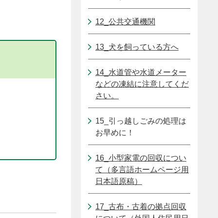
12_公共交通機関
13_犬を飼っている方へ
14_水道管や水道メーター
などの凍結に注意してくだ
さい。
15_引っ越しごみの処理は
お早めに！
16_小型家電の回収につい
て（多言語ホームページ用
日本語原稿）
17_古布・古着の拠点回収