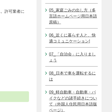
05_家庭ごみの出し方（多
ん。許可業者に
言語ホームページ用日本語
原稿）
06_近くに暮らす人と、快
適コミュニケーション!
07_「自治会」に入りまし
ょう
08_日本で車を運転するに
は
09_軽自動車・自動車・バ
イクなどの諸手続きについ
て（外国人住民用日本語版
ページ）