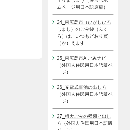
守りましょう（多言語ホー
ムページ用日本語原稿）
24_東広島市（ひがしひろ
しまし）のごみ袋（ふく
ろ）は、いつもどおり買
（か）えます
25_東広島市AIごみナビ
（外国人住民用日本語版ペ
ージ）
26_充電式電池の出し方
（外国人住民用日本語版ペ
ージ）
27_粗大ごみの種類と出し
方（外国人住民用日本語版