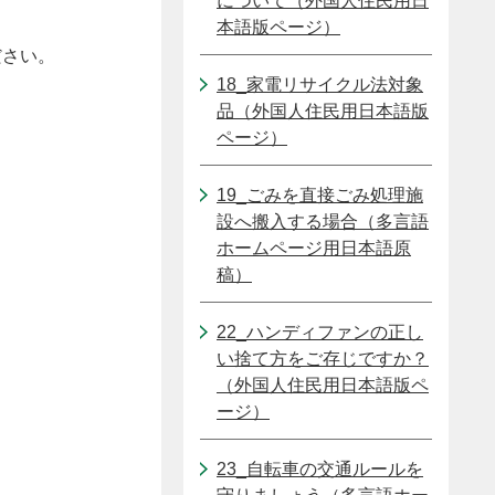
について（外国人住民用日
本語版ページ）
ださい。
18_家電リサイクル法対象
品（外国人住民用日本語版
ページ）
19_ごみを直接ごみ処理施
設へ搬入する場合（多言語
ホームページ用日本語原
稿）
22_ハンディファンの正し
い捨て方をご存じですか？
（外国人住民用日本語版ペ
ージ）
23_自転車の交通ルールを