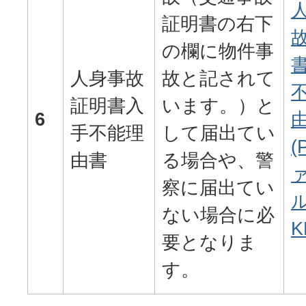
証明書の右下
の欄に物件事
人身事故
故と記されて
証明書入
います。）と
6
手不能理
して届出てい
(
由書
る場合や、警
察に届出てい
ル
ない場合に必
K
要となりま
す。