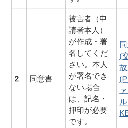
被害者（申
請者本人）
が作成・署
同
名してくだ
(
さい。本人
故
が署名でき
2
同意書
(
ない場合
ァ
は、記名・
ル:
押印が必要
KB
です。