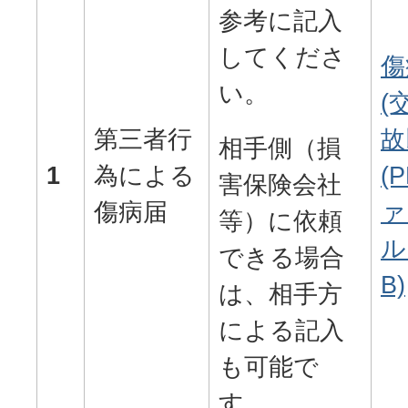
参考に記入
してくださ
傷
い。
(
第三者行
故
相手側（損
1
為による
(
害保険会社
傷病届
ァ
等）に依頼
ル
できる場合
B)
は、相手方
による記入
も可能で
す。