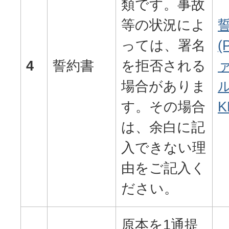
類です。事故
等の状況によ
っては、署名
(
4
誓約書
を拒否される
場合がありま
ル
す。その場合
K
は、余白に記
入できない理
由をご記入く
ださい。
原本を1通提