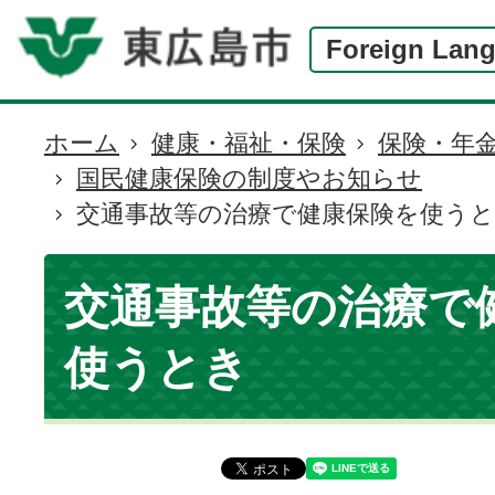
Foreign Lan
ホーム
健康・福祉・保険
保険・年
現
国民健康保険の制度やお知らせ
在
交通事故等の治療で健康保険を使う
の
位
置
交通事故等の治療で
使うとき