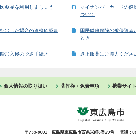
医薬品を利用しましょう!
マイナンバーカードの健
ついて
転出した場合の資格確認書
国民健康保険の被保険者
とき
険加入後の脱退手続き
適正服薬にご協力くださ
個人情報の取り扱い
著作権・免責事項
携帯サイ
〒739-8601 広島県東広島市西条栄町8番29号
電話：08