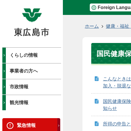
Foreign Langu
現
ホーム
健康・福祉
在
の
位
国民健康
置
くらしの情報
事業者の方へ
こんなときは
加入・脱退な
市政情報
国民健康保険
観光情報
知らせ
所得の申告と
緊急情報