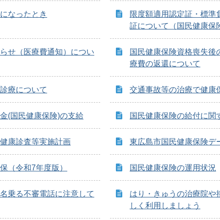
になったとき
限度額適用認定証・標準
証について（国民健康保
らせ（医療費通知）につい
国民健康保険資格喪失後
療費の返還について
診療について
交通事故等の治療で健康
金(国民健康保険)の支給
国民健康保険の給付に関す
健康診査等実施計画
東広島市国民健康保険デ
保（令和7年度版）
国民健康保険の運用状況
名乗る不審電話に注意して
はり・きゅうの治療院や
しく利用しましょう