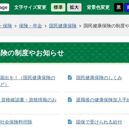
文字サイズ変更
背景色変更
age
・保険
保険・年金
国民健康保険
国民健康保険の制度
保険の制度やお知らせ
届出を！（国民健康保険の
国民健康保険のしくみ
ど）
 資格確認書・資格情報のお
退職後の健康保険加入手
社会保険料控除
国保で受けられる給付