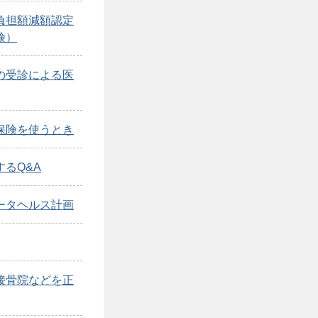
負担額減額認定
険）
の受診による医
保険を使うとき
るQ&A
ータヘルス計画
接骨院などを正