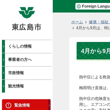
Foreign Langu
現
ホーム
健康・福祉
在
4月から9月は、
の
位
置
くらしの情報
4月から9
事業者の方へ
市政情報
熱中症による救急
観光情報
梅雨明け直後は
熱中症の危険度
用し、エアコン
緊急情報