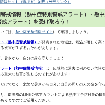
情報サイト（環境省）参照
特別警戒情報（熱中症特別警戒アラート）・熱
警戒アラート）を受け取ろう！
ついては、
熱中症予防情報サイト
にて確認しましょう。
ート（熱中症警戒情報）
が発表された地域は、気温が著しく高
係る被害が生ずるおそれがあります。
ず、暑さから、自分の身を守りましょう！
アラート（熱中症警戒情報）
は、広域的に過去に例のない危険
係る重大な被害が生じるおそれがあります！
るだけでなく、危険な暑さから自分と自分の周りの人の命を守
り、環境省のLINE公式アカウントによる熱中症予防対策の情
がありますのでご活用ください。