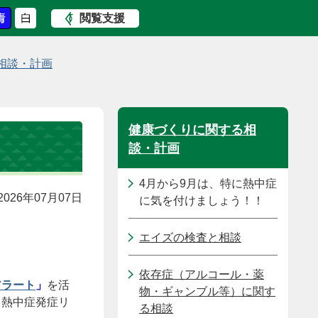
閲覧支援
相談・計画
健康づくりに関する相
談・計画
4月から9月は、特に熱中症
026年07月07日
に気を付けましょう！！
エイズの検査と相談
依存症（アルコール・薬
アラート
」
を活
物・ギャンブル等）に関す
と熱中症発症リ
る相談