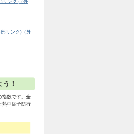
部リンク)
部リンク)
よう！
の指数です。全
じた熱中症予防行