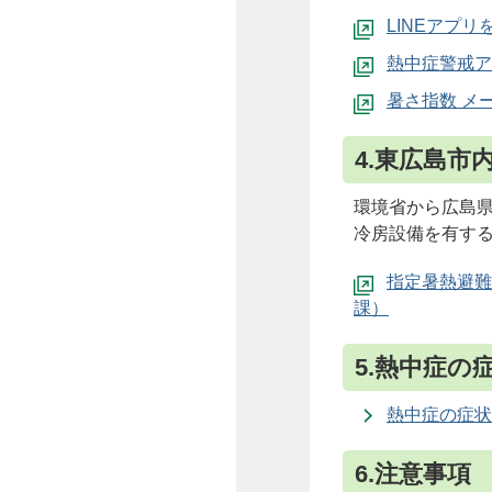
LINEアプ
熱中症警戒ア
暑さ指数 メー
4.東広島
環境省から広島
冷房設備を有す
指定暑熱避難
課）
5.熱中症の
熱中症の症状
6.注意事項