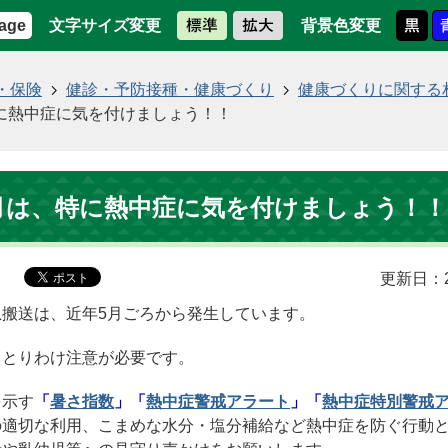
文字サイズ変更
背景色変更
age
・保険
健診・予防接種・健康づくり
健康づくりに関する
特に熱中症に気を付けましょう！！
月は、特に熱中症に気を付けましょう！！
更新日：2
搬送は、近年5月ごろから発生しています。
、とりわけ注意が必要です。
を示す
「
暑さ指数
」「
熱中症警戒アラート
」「
熱中症特別警戒
の適切な利用、こまめな水分・塩分補給など熱中症を防ぐ行動