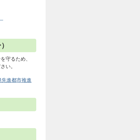
ー）
身を守るため、
ださい。
境先進都市推進