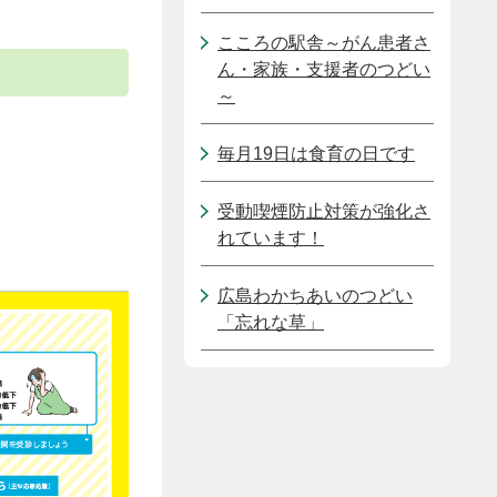
こころの駅舎～がん患者さ
ん・家族・支援者のつどい
～
毎月19日は食育の日です
受動喫煙防止対策が強化さ
れています！
広島わかちあいのつどい
「忘れな草」