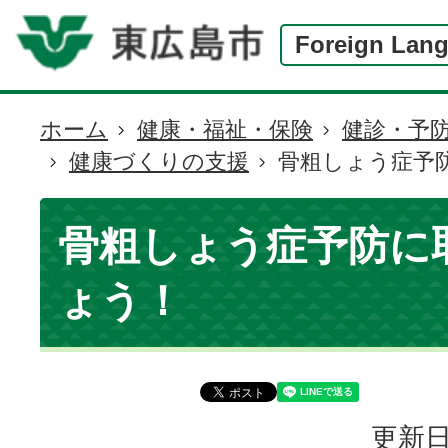
Foreign Lan
ホーム
健康・福祉・保険
健診・予
現
健康づくりの支援
骨粗しょう症予
在
の
位
骨粗しょう症予防に
置
ょう！
更新日