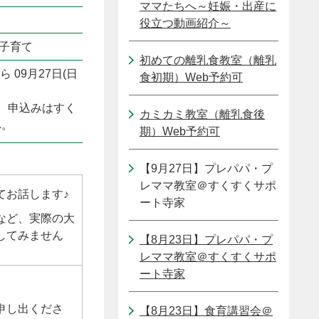
ママたちへ～妊娠・出産に
役立つ動画紹介～
・子育て
初めての離乳食教室（離乳
ら 09月27日(日
食初期）Web予約可
。申込みはすく
カミカミ教室（離乳食後
へ。
期）Web予約可
【9月27日】プレパパ・プ
レママ教室＠すくすくサポ
てお話します♪
ート寺家
など、実際の大
してみません
【8月23日】プレパパ・プ
レママ教室＠すくすくサポ
ート寺家
申し出くださ
【8月23日】食育講習会＠