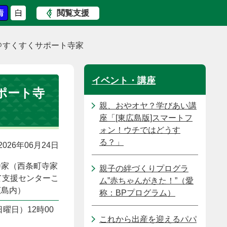
閲覧支援
＠すくすくサポート寺家
イベント・講座
ポート寺
親、おやオヤ？学びあい講
座「[東広島版]スマートフ
ォン！ウチではどうす
る？」
026年06月24日
寺家（西条町寺家
親子の絆づくりプログラ
育て支援センターこ
ム”赤ちゃんがきた！”（愛
広島内）
称：BPプログラム）
日曜日）12時00
これから出産を迎えるパパ