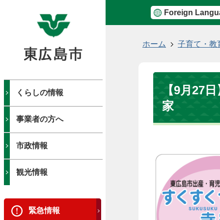
Foreign Langu
現
ホーム
子育て・教
在
の
位
【9月27
置
くらしの情報
家
事業者の方へ
市政情報
観光情報
緊急情報