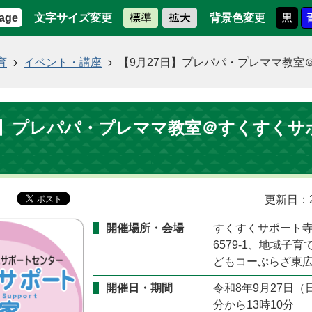
文字サイズ変更
背景色変更
age
育
イベント・講座
【9月27日】プレパパ・プレママ教室
日】プレパパ・プレママ教室＠すくすくサ
更新日：2
開催場所・会場
すくすくサポート
6579-1、地域子
どもコーぷらざ東
開催日・期間
令和8年9月27日（
分から13時10分