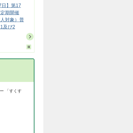
7日】第17
【令和9年2月6日】第16回
習定期開催
応急手当講習定期開催（成
成人対象）普
人対象）普通救命講習1及
1及び2
び2
ー 「すくす