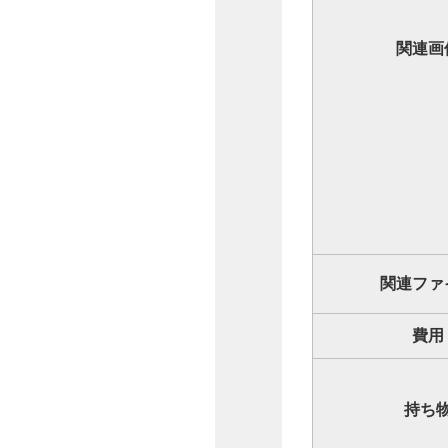
関連画
関連ファ
費用
持ち