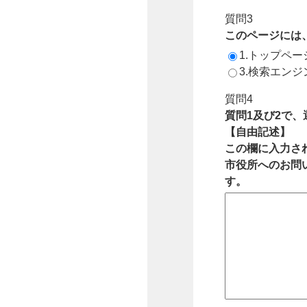
質問3
このページには
1.トップペ
3.検索エン
質問4
質問1及び2で
【自由記述】
この欄に入力さ
市役所へのお問
す。