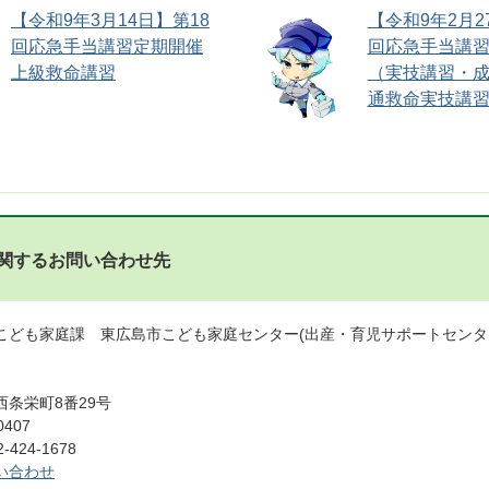
【令和9年3月14日】第18
【令和9年2月2
回応急手当講習定期開催
回応急手当講
上級救命講習
（実技講習・
通救命実技講習
関するお問い合わせ先
こども家庭課 東広島市こども家庭センター(出産・育児サポートセンタ
条栄町8番29号
0407
424-1678
い合わせ