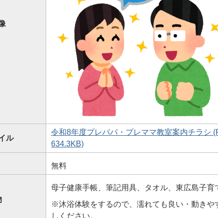
像
令和8年度プレパパ・プレママ教室案内チラシ (P
イル
634.3KB)
無料
母子健康手帳、筆記用具、タオル、東広島子育
物
※沐浴体験をするので、濡れても良い・動きや
しください。