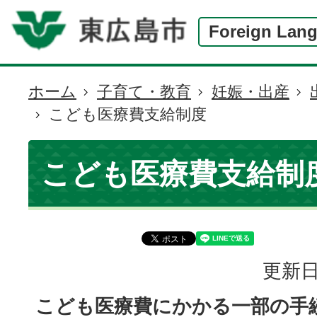
Foreign Lan
ホーム
子育て・教育
妊娠・出産
現
こども医療費支給制度
在
の
位
こども医療費支給制
置
更新日
こども医療費にかかる一部の手