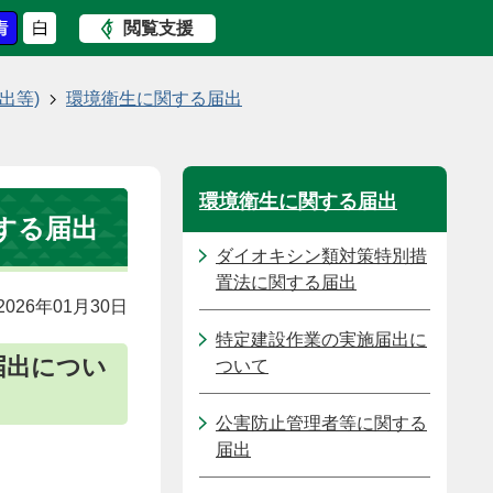
閲覧支援
出等)
環境衛生に関する届出
環境衛生に関する届出
する届出
ダイオキシン類対策特別措
置法に関する届出
026年01月30日
特定建設作業の実施届出に
届出につい
ついて
公害防止管理者等に関する
届出