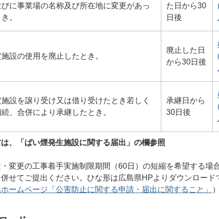
並びに事業場の名称及び所在地に変更があっ
た日から30
とき。
日後
廃止した日
定施設の使用を廃止したとき。
から30日後
定施設を譲り受け又は借り受けたとき若しく
承継日から
相続、合併により承継したとき。
30日後
方は、「ばい煙発生施設に関する届出」の欄参照
・変更の工事着手実施制限期間（60日）の短縮を希望する場
を併せてご提出ください。ひな形は広島県HPよりダウンロード
県ホームページ「公害防止に関する申請・届出に関すること」