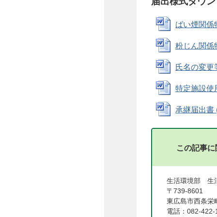
届出様式ダウン
ばい煙関係特
粉じん関係特
氏名の変更等届
特定施設使用廃
承継届出書 (W
この記事に
生活環境部 生
〒739-8601
東広島市西条栄町
電話：082-422-