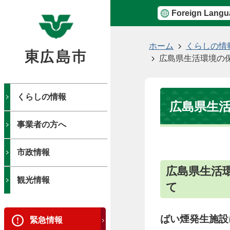
Foreign Langu
現
ホーム
くらしの情
在
広島県生活環境の
の
位
置
くらしの情報
広島県生
事業者の方へ
市政情報
広島県生活
観光情報
て
ばい煙発生施設
緊急情報