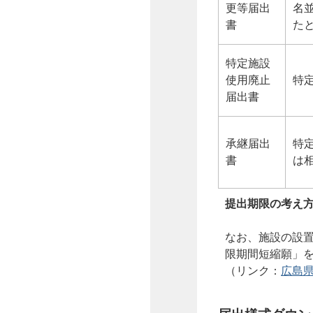
更等届出
名
書
た
特定施設
使用廃止
特
届出書
承継届出
特
書
は
提出期限の考え
なお、施設の設置
限期間短縮願」
（リンク：
広島