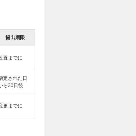
提出期限
設置までに
指定された日
から30日後
変更までに