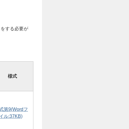
出をする必要が
様式
式第9(Wordフ
イル:37KB)