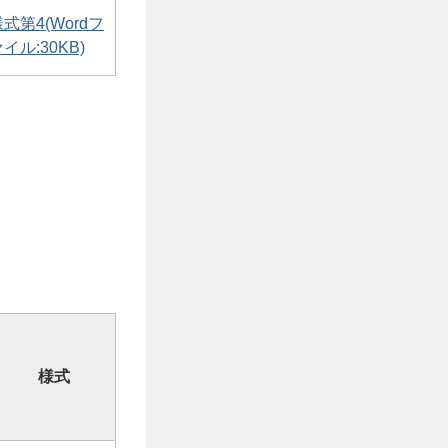
式第4(Wordフ
イル:30KB)
様式