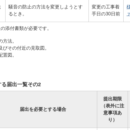
法
騒音の防止の方法を変更しようとす
変更の工事着
様
るとき。
手日の30日前
ァ
次の添付書類が必要です。
の方法。
及びその付近の見取図。
配置図。
する届出一覧その2
提出期限
（表外に注
届出を必要とする場合
意事項あ
り）