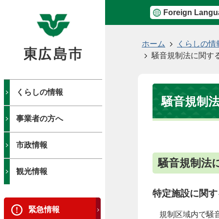
Foreign Langu
現
ホーム
くらしの情
在
騒音規制法に関す
の
位
置
くらしの情報
騒音規制
事業者の方へ
市政情報
騒音規制法
観光情報
特定施設に関す
緊急情報
規制区域内で騒