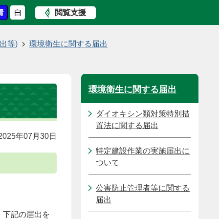
閲覧支援
出等)
環境衛生に関する届出
環境衛生に関する届出
ダイオキシン類対策特別措
置法に関する届出
025年07月30日
特定建設作業の実施届出に
ついて
公害防止管理者等に関する
届出
、下記の届出を