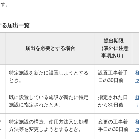
ます。
する届出一覧
提出期限
届出を必要とする場合
（表外に注意
事項あり）
出
特定施設を新たに設置しようとする
設置工事着手
様
とき。
日の30日前
ァ
出
既に設置している施設が新たに特定
指定された日
様
施設に指定されたとき。
から30日後
ァ
ご
特定施設の構造、使用方法又は処理
変更の工事着
様
書
方法等を変更しようとするとき。
手日の30日前
ァ