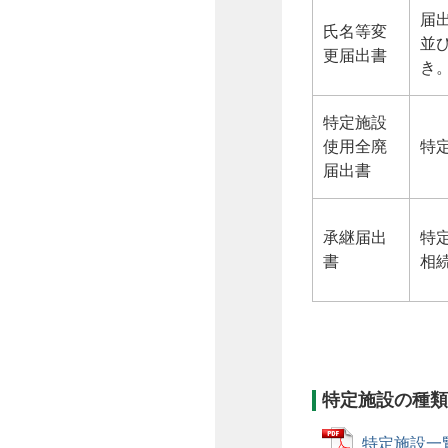
届
氏名等変
並
更届出書
き
特定施設
使用全廃
特
届出書
承継届出
特
書
相
特定施設の種類
特定施設一覧 