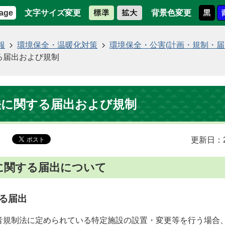
文字サイズ変更
背景色変更
age
報
環境保全・温暖化対策
環境保全・公害(計画・規制・届
る届出および規制
法に関する届出および規制
更新日：2
に関する届出について
る届出
音規制法に定められている特定施設の設置・変更等を行う場合