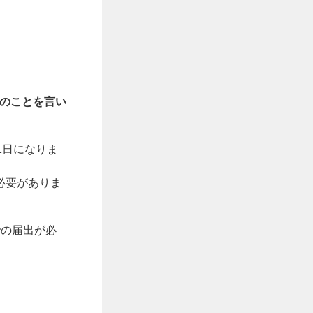
目のことを言い
1日になりま
必要がありま
での届出が必