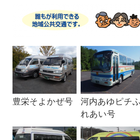
豊栄そよかぜ号
河内あゆピチ
れあい号