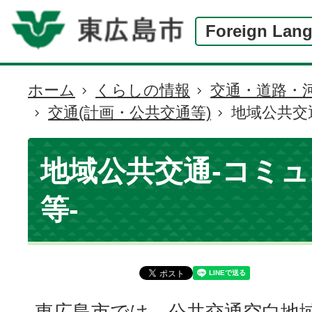
Foreign Lan
ホーム
くらしの情報
交通・道路・
現
交通(計画・公共交通等)
地域公共交
在
の
位
地域公共交通-コミ
置
等-
東広島市では、公共交通空白地