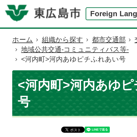
Foreign Lan
ホーム
組織から探す
都市交通部
現
地域公共交通-コミュニティバス等-
在
<河内町>河内あゆピチふれあい号
の
位
置
<河内町>河内あゆ
号