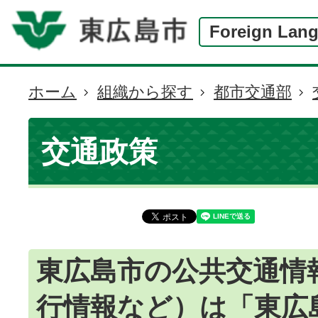
Foreign Lan
ホーム
組織から探す
都市交通部
現
在
の
交通政策
位
置
東広島市の公共交通情
行情報など）は「東広