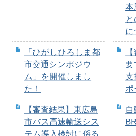
本
と
に
「ひがしひろしま都
【
市交通シンポジウ
要
ム」を開催しまし
支
た！
ポ
【審査結果】東広島
自
市バス高速輸送シス
B
テム導入検討に係る