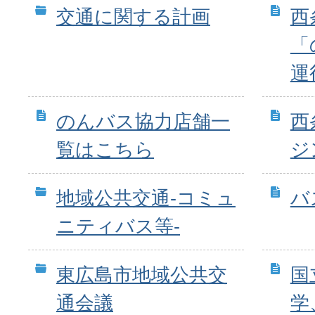
交通に関する計画
西
「
運
のんバス協力店舗一
西
覧はこちら
ジ
地域公共交通-コミュ
バ
ニティバス等-
東広島市地域公共交
国
通会議
学