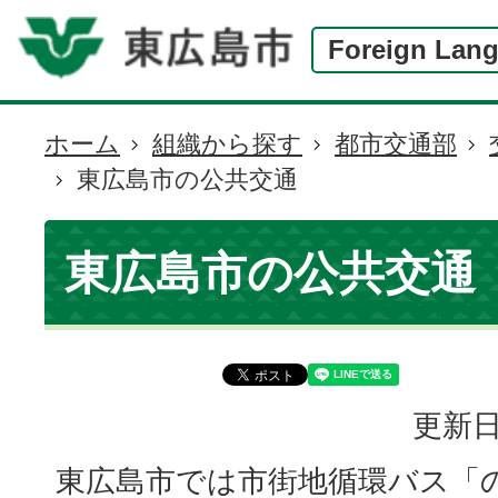
Foreign Lan
ホーム
組織から探す
都市交通部
現
東広島市の公共交通
在
の
位
東広島市の公共交通
置
更新日
東広島市では市街地循環バス「