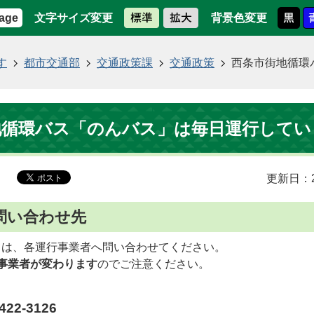
文字サイズ変更
背景色変更
age
す
都市交通部
交通政策課
交通政策
西条市街地循環
地循環バス「のんバス」は毎日運行してい
更新日：2
問い合わせ先
ては、各運行事業者へ問い合わせてください。
事業者が変わります
のでご注意ください。
22-3126