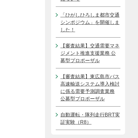
「ひがしひろしま都市交通
シンポジウム」を開催しま
した！
【審査結果】交通需要マネ
ジメント推進支援業務 公
募型プロポーザル
【審査結果】東広島市バス
高速輸送システム導入検討
に係る需要予測調査業務
公募型プロポーザル
自動運転・隊列走行BRT実
証実験（R8）