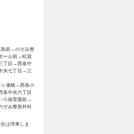
広島前→のぞみ整
ボール前→松賀
三丁目→西条中
中央七丁目→江
石ヶ瀬橋→西条小
西条中央六丁目
いろ保育園前→
のぞみ整形外科
場合は停車しま