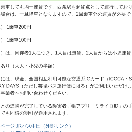
ら乗車しても均一運賃です。西条駅を起終点として運行してお
の場合は、一旦降車となりますので、2回乗車分の運賃が必要で
 1乗車200円
 1乗車100円
）は、同伴者1人につき、1人目は無賃、2人目からは小児運賃
引あり（大人・小児の半額）
は、現金、全国相互利用可能な交通系ICカード（ICOCA・Sui
IRY DAYS（ただし芸陽バス運行便に限る）がご利用いただけ
通事業者へお問い合わせください。
との連携が完了している障害者手帳アプリ「ミライロID」の
とでも同様の割引が適用されます。
ムページ JRバス中国（外部リンク）