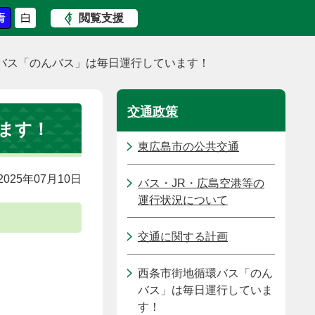
閲覧支援
バス「のんバス」は毎日運行しています！
交通政策
ます！
東広島市の公共交通
025年07月10日
バス・JR・広島空港等の
運行状況について
交通に関する計画
西条市街地循環バス「のん
バス」は毎日運行していま
す！