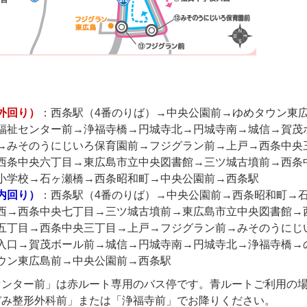
外回り）
：西条駅（4番のりば）→中央公園前→ゆめタウン東
福祉センター前→浄福寺橋→円城寺北→円城寺南→城信→賀茂
→みそのうにじいろ保育園前→フジグラン前→上戸→西条中央
西条中央六丁目→東広島市立中央図書館→三ツ城古墳前→西条
小学校→石ヶ瀬橋→西条昭和町→中央公園前→西条駅
内回り）
：西条駅（4番のりば）→中央公園前→西条昭和町→
西→西条中央七丁目→三ツ城古墳前→東広島市立中央図書館→
五丁目→西条中央三丁目→上戸→フジグラン前→みそのうにじ
入口→賀茂ボール前→城信→円城寺南→円城寺北→浄福寺橋→
ウン東広島前→中央公園前→西条駅
センター前」は赤ルート専用のバス停です。青ルートご利用の
ぞみ整形外科前」または「浄福寺前」でお降りください。