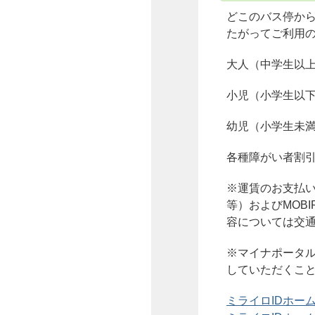
どこのバス停か
たがってご利用
大人（中学生以上）
小児（小学生以下）
幼児（小学生未満
各種障がい者割
※運賃のお支払いに
等）およびMOB
容については交
※マイナポータル
していただくこ
ミライロIDホー