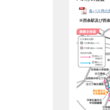
各バス停の乗
※西条駅及び西