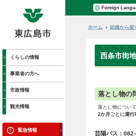
Foreign Langu
現
ホーム
組織から探
在
の
位
西条市街
置
くらしの情報
事業者の方へ
市政情報
落とし物の
観光情報
落とし物につい
2か月ごとに運行
緊急情報
芸陽バス：082-4