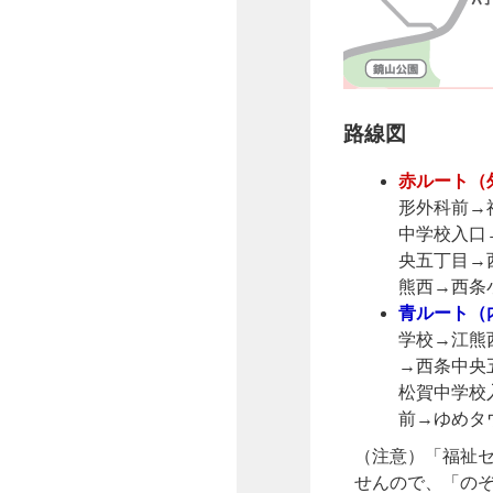
路線図
赤ルート（
形外科前→
中学校入口
央五丁目→
熊西→西条
青ルート（
学校→江熊
→西条中央
松賀中学校
前→ゆめタ
（注意）「福祉
せんので、「の