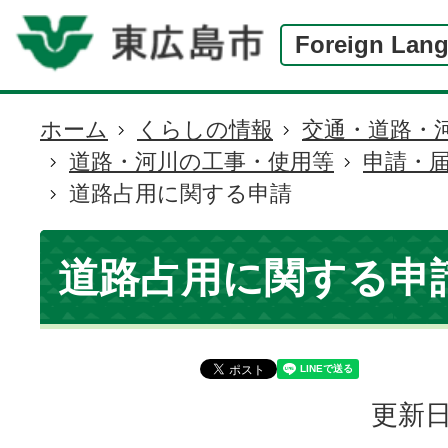
Foreign Lan
ホーム
くらしの情報
交通・道路・
現
道路・河川の工事・使用等
申請・
在
道路占用に関する申請
の
位
置
道路占用に関する申
更新日