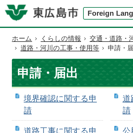
Foreign Lan
ホーム
くらしの情報
交通・道路・
現
道路・河川の工事・使用等
申請・
在
の
位
申請・届出
置
境界確認に関する申
道
請
請
道路工事に関する申
公