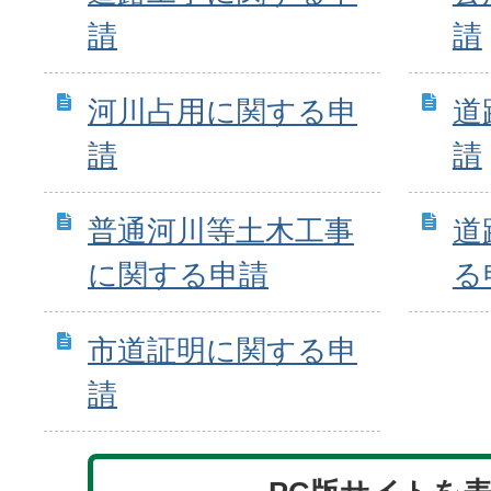
請
請
河川占用に関する申
道
請
請
普通河川等土木工事
道
に関する申請
る
市道証明に関する申
請