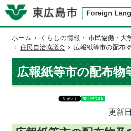
Foreign Lan
ホーム
くらしの情報
市民協働・大
現
住民自治協議会
広報紙等市の配布
在
の
位
広報紙等市の配布物
置
更新日