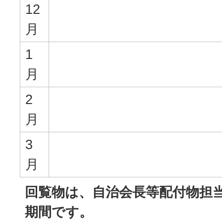
12
月
1
月
2
月
3
月
回覧物は、自治会長等配付物担
期間です。