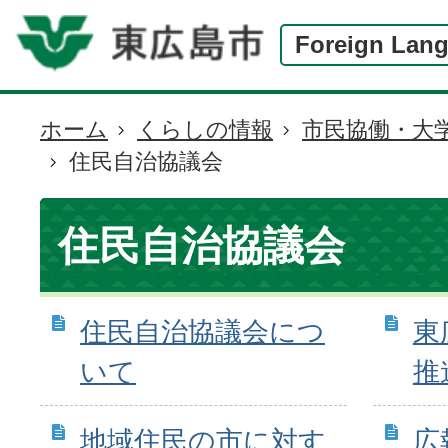
Foreign Lan
ホーム
くらしの情報
市民協働・大
現
住民自治協議会
在
の
位
住民自治協議会
置
住民自治協議会につ
東
いて
推
地域住民の市に対す
広