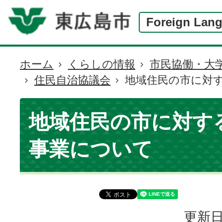
Foreign Lan
ホーム
くらしの情報
市民協働・大
現
住民自治協議会
地域住民の市に対
在
の
位
地域住民の市に対す
置
事業について
更新日