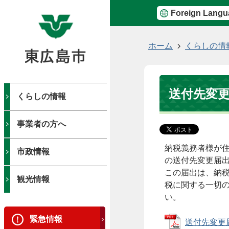
Foreign Langu
現
ホーム
くらしの情
在
の
位
送付先変
置
くらしの情報
事業者の方へ
納税義務者様が
市政情報
の送付先変更届
この届出は、納
観光情報
税に関する一切
い。
緊急情報
送付先変更届出