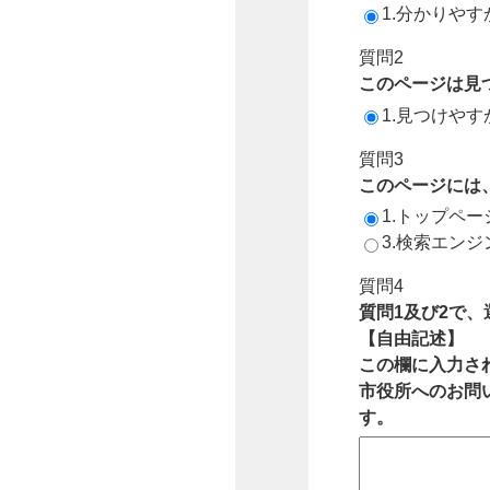
1.分かりやす
質問2
このページは見
1.見つけやす
質問3
このページには
1.トップペ
3.検索エン
質問4
質問1及び2で
【自由記述】
この欄に入力さ
市役所へのお問
す。