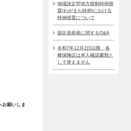
地域決定型地方税制特例措
置(わがまち特例)における
特例措置について
固定資産税に関するQ&A
令和7年12月2日以降、各
種保険証は本人確認書類と
して使えません
へお願いしま