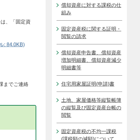
償却資産に対する課税の仕
組み
合は、「固定資
固定資産税に関する証明・
閲覧の請求
4.0KB)
償却資産申告書、償却資産
増加明細書、償却資産減少
明細書等
住宅用家屋証明(申請)書
課までご連絡
土地、家屋価格等縦覧帳簿
の縦覧及び固定資産台帳の
閲覧
固定資産税の不均一課税
(課税額の減額)について