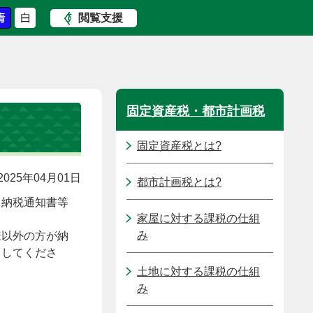
閲覧支援
固定資産税・都市計画税
固定資産税とは?
025年04月01日
都市計画税とは?
る納税通知書等
家屋に対する課税の仕組
み
様以外の方が納
出してくださ
土地に対する課税の仕組
み