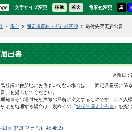
文字サイズ変更
背景色変更
age
報
税金
固定資産税・都市計画税
送付先変更届出書
更届出書
更新日：2
住民登録の住所地にお住まいでない場合は、「固定資産税に係
出書」を提出してください。
税通知書等の送付先を実際の居所に変更するものです。ご本人
の事項を処理する場合は、別様式の「
納税管理人申告書
」を提
書 (PDFファイル: 45.4KB)