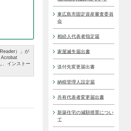
東広島市固定資産審査委員
会
相続人代表者指定届
Reader）」が
家屋滅失届出書
robat
し、インストー
送付先変更届出書
納税管理人設定届
共有代表者変更届出書
新築住宅の減額措置につい
て