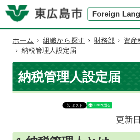
Foreign Lan
ホーム
組織から探す
財務部
資産
現
納税管理人設定届
在
の
位
納税管理人設定届
置
更新日