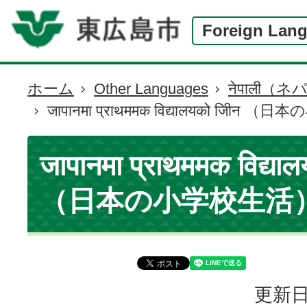
Foreign Lan
ホーム
Other Languages
नेपाली（
現
जापानमा प्राथममक विद्यालयको जीिन
在
の
位
जापानमा प्राथममक विद्या
置
（日本の小学校生活
更新日