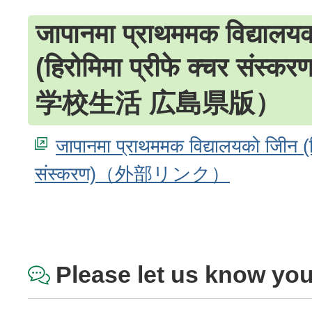
जापानमा प्राथममक विद्यालय
(हिरोमिमा प्रीफे क्चर स
学校生活 広島県版）
जापानमा प्राथममक विद्यालयको जीिन (हि
संस्करण)
Please let us know you