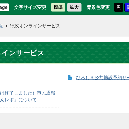
文字サイズ変更
背景色変更
age
報
行政オンラインサービス
ラインサービス
ひろしま公共施設予約サ
は終了しました）市民通報
んレポ」について