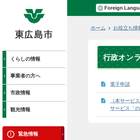
Foreign Langu
現
ホーム
お役立ち情
在
の
位
行政オン
置
くらしの情報
事業者の方へ
電子申請
市政情報
（本サービス
サービス「の
観光情報
緊急情報