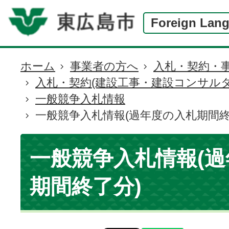
Foreign Lan
ホーム
事業者の方へ
入札・契約・
現
入札・契約(建設工事・建設コンサルタ
在
一般競争入札情報
の
一般競争入札情報(過年度の入札期間終
位
置
一般競争入札情報(
期間終了分)