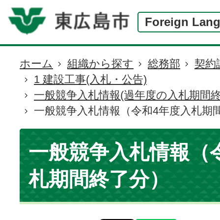
Foreign Lan
ホーム
組織から探す
総務部
契約
現
1 建設工事(入札・公告)
在
一般競争入札情報(過年度の入札期間終
の
一般競争入札情報（令和4年度入札期
位
置
一般競争入札情報（
札期間終了分）