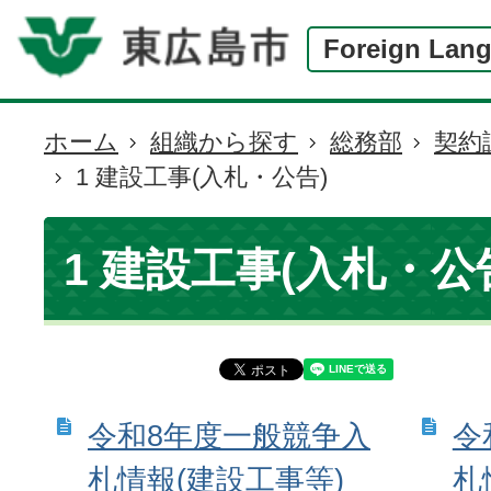
Foreign Lan
ホーム
組織から探す
総務部
契約
現
1 建設工事(入札・公告)
在
の
位
1 建設工事(入札・公
置
令和8年度一般競争入
令
札情報(建設工事等)
札