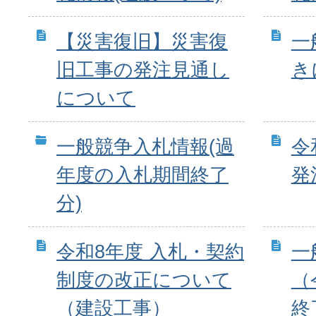
【災害復旧】災害復
一
旧工事の発注見通し
き
について
一般競争入札情報(過
令
年度の入札期間終了
発
分)
令和8年度 入札・契約
一
制度の改正について
（
（建設工事）
終