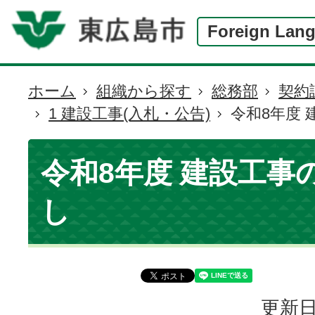
Foreign Lan
ホーム
組織から探す
総務部
契約
現
1 建設工事(入札・公告)
令和8年度
在
の
位
令和8年度 建設工事
置
し
更新日