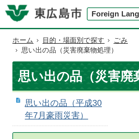
Foreign Lan
ホーム
目的・場面別で探す
ごみ
現
思い出の品（災害廃棄物処理）
在
の
位
思い出の品（災害廃
置
思い出の品（平成30
年7月豪雨災害）